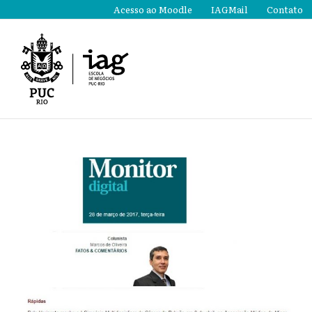
Ir
Acesso ao Moodle
IAGMail
Contato
para
o
conteúdo
View
Larger
Image