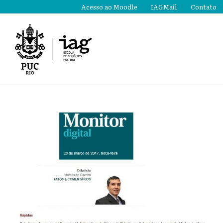
Ir
Acesso ao Moodle
IAGMail
Contato
para
o
conteúdo
View
Larger
Image