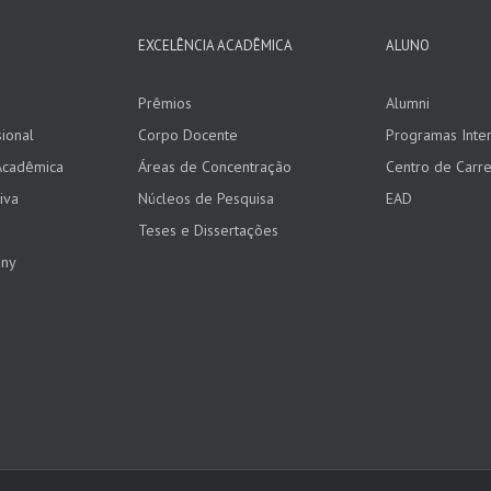
EXCELÊNCIA ACADÊMICA
ALUNO
Prêmios
Alumni
ional
Corpo Docente
Programas Inter
Acadêmica
Áreas de Concentração
Centro de Carre
iva
Núcleos de Pesquisa
EAD
Teses e Dissertações
any