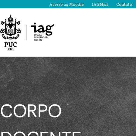
Ir
Acesso ao Moodle
IAGMail
Contato
para
o
conteúdo
CORPO