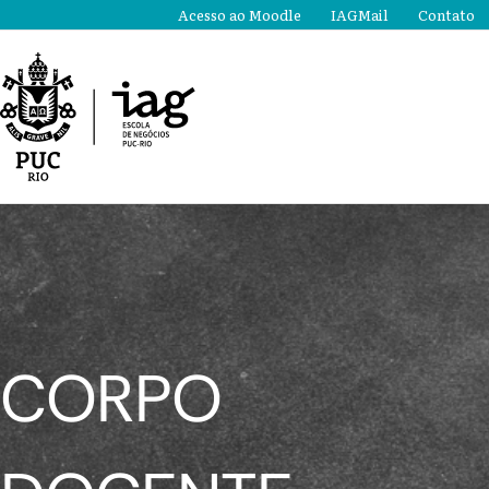
Ir
Acesso ao Moodle
IAGMail
Contato
para
o
conteúdo
CORPO