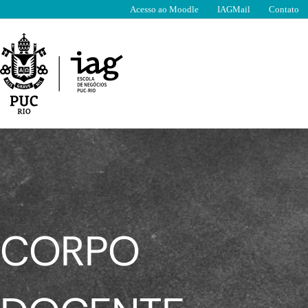
Ir
Acesso ao Moodle
IAGMail
Contato
para
o
conteúdo
CORPO