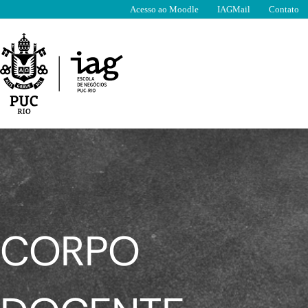
Ir
Acesso ao Moodle
IAGMail
Contato
para
o
conteúdo
CORPO