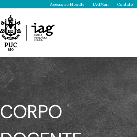
Ir
Acesso ao Moodle
IAGMail
Contato
para
o
conteúdo
CORPO