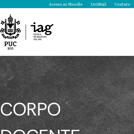
Ir
Acesso ao Moodle
IAGMail
Contato
para
o
conteúdo
CORPO