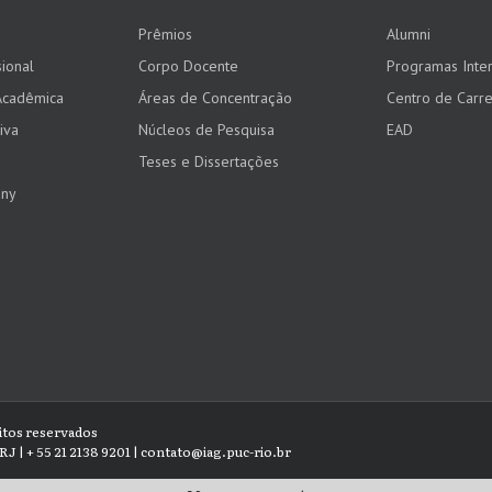
Prêmios
Alumni
ional
Corpo Docente
Programas Inter
Acadêmica
Áreas de Concentração
Centro de Carre
iva
Núcleos de Pesquisa
EAD
Teses e Dissertações
any
eitos reservados
RJ | + 55 21 2138 9201 | contato@iag.puc-rio.br