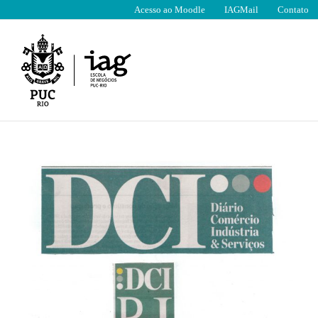
Ir
Acesso ao Moodle
IAGMail
Contato
para
o
conteúdo
View
Larger
Image