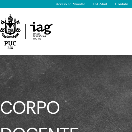
Ir
Acesso ao Moodle
IAGMail
Contato
para
o
conteúdo
CORPO