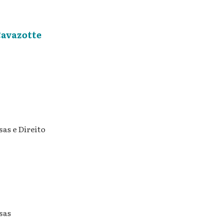
Cavazotte
as e Direito
sas