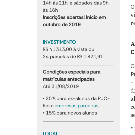
14h às 21h, e sábados das 9h
O
às 16h
v
Inscrições abertas! Início em
r
outubro de 2019
.
INVESTIMENTO
A
R$ 41.313,00 à vista ou
C
24 parcelas de R$ 1.821,91
O
Condições especiais para
P
matrículas antecipadas
–
Até 31/08/2019
d
a
• 25% para ex-alunos da PUC-
Rio e
empresas parceiras
;
c
• 15% para novos alunos
s
*
LOCAL