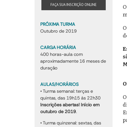
FAÇA SUA INSCRIÇÃO ONLINE
O
m
PRÓXIMA TURMA
O
Outubro de 2019
d
CARGA HORÁRIA
E
400 horas-aula com
s
aproximadamente 16 meses de
M
duração
O
AULAS/HORÁRIOS
• Turma semanal: terças e
O
quintas, das 19h15 às 22h30
d
Inscrições abertas! Início em
E
outubro de 2019
.
p
• Turma quinzenal: sextas, das