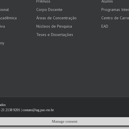
Prêmios
Alumni
ional
Corpo Docente
Programas Inter
Acadêmica
Áreas de Concentração
Centro de Carre
iva
Núcleos de Pesquisa
EAD
Teses e Dissertações
any
vados
 21 2138 9201 | contato@iag.puc-rio.br
Manage consent