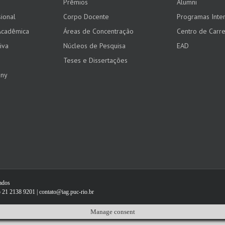
Prêmios
Alumni
ional
Corpo Docente
Programas Inter
Acadêmica
Áreas de Concentração
Centro de Carre
iva
Núcleos de Pesquisa
EAD
Teses e Dissertações
any
vados
 21 2138 9201 | contato@iag.puc-rio.br
Manage consent