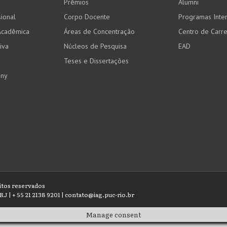
Prêmios
Alumni
ional
Corpo Docente
Programas Inter
Acadêmica
Áreas de Concentração
Centro de Carre
iva
Núcleos de Pesquisa
EAD
Teses e Dissertações
any
eitos reservados
RJ | + 55 21 2138 9201 | contato@iag.puc-rio.br
Manage consent