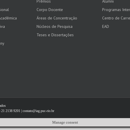
Prêmios
Alumni
ional
Corpo Docente
Programas Inter
Acadêmica
Áreas de Concentração
Centro de Carre
iva
Núcleos de Pesquisa
EAD
Teses e Dissertações
any
vados
 21 2138 9201 | contato@iag.puc-rio.br
Manage consent