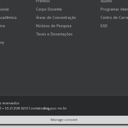
Prêmios
Alumni
ional
Corpo Docente
Programas Inter
Acadêmica
Áreas de Concentração
Centro de Carre
iva
Núcleos de Pesquisa
EAD
Teses e Dissertações
any
os reservados
| + 55 21 2138 9201 | contato@iag.puc-rio.br
Manage consent