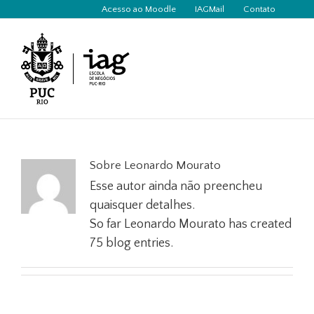
Ir
Acesso ao Moodle
IAGMail
Contato
para
o
conteúdo
Sobre
Leonardo Mourato
Esse autor ainda não preencheu
quaisquer detalhes.
So far Leonardo Mourato has created
75 blog entries.