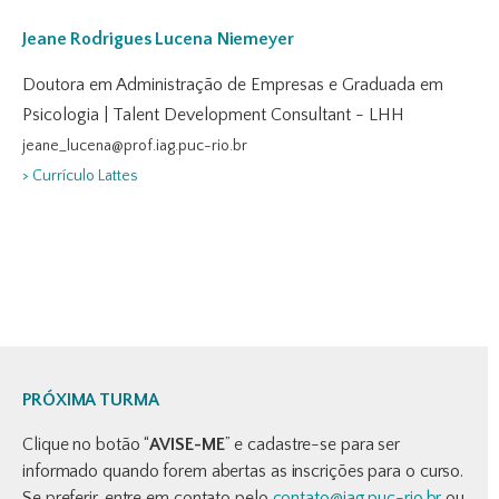
Jeane Rodrigues Lucena Niemeyer
Doutora em Administração de Empresas e Graduada em
Psicologia | Talent Development Consultant - LHH
jeane_lucena@prof.iag.puc-rio.br
> Currículo Lattes
PRÓXIMA TURMA
Clique no botão “
AVISE-ME
” e cadastre-se para ser
informado quando forem abertas as inscrições para o curso.
Se preferir, entre em contato pelo
contato@iag.puc-rio.br
ou