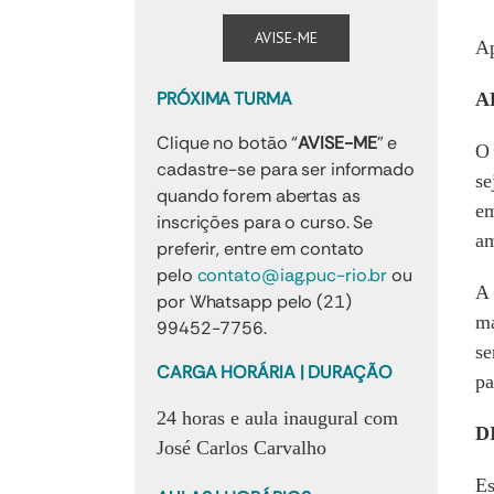
AVISE-ME
Ap
PRÓXIMA TURMA
A
Clique no botão “
AVISE-ME
” e
O 
cadastre-se para ser informado
se
quando forem abertas as
em
inscrições para o curso. Se
am
preferir, entre em contato
pelo
contato@iag.puc-rio.br
ou
A 
por Whatsapp pelo (21)
ma
99452-7756.
se
CARGA HORÁRIA
| DURAÇÃO
pa
24 horas e aula inaugural com
D
José Carlos Carvalho
Es