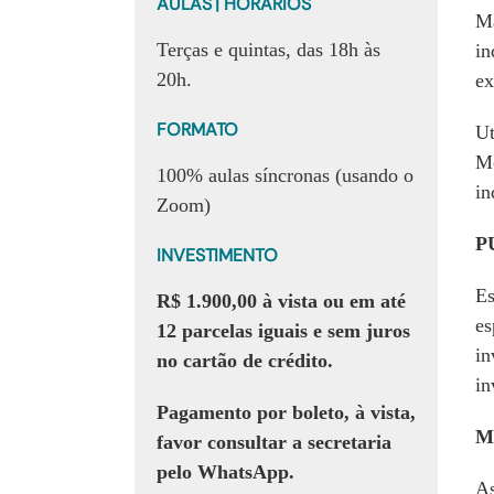
AULAS | HORÁRIOS
Ma
Terças e quintas, das 18h às
in
20h.
ex
FORMATO
Ut
Mo
100% aulas síncronas (usando o
in
Zoom)
P
INVESTIMENTO
Es
R$ 1.900,00 à vista ou em até
es
12 parcelas iguais e sem juros
in
no cartão de crédito.
in
Pagamento por boleto, à vista,
M
favor consultar a secretaria
pelo WhatsApp.
As