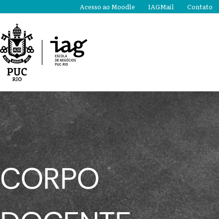
Ir
Acesso ao Moodle
IAGMail
Contato
para
o
conteúdo
CORPO