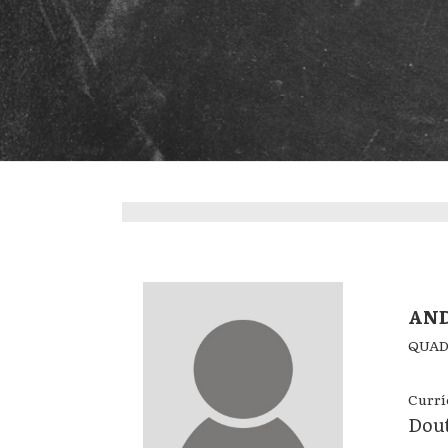
AN
QUAD
Currí
Dout