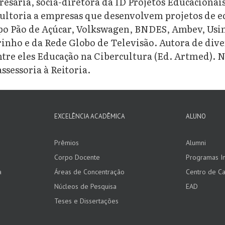
esária, sócia-diretora da ID Projetos Educacionais
ultoria a empresas que desenvolvem projetos de ed
o Pão de Açúcar, Volkswagen, BNDES, Ambev, Usimi
nho e da Rede Globo de Televisão. Autora de diver
 entre eles Educação na Cibercultura (Ed. Artmed)
sessoria à Reitoria.
EXCELÊNCIA ACADÊMICA
ALUNO
Prêmios
Alumni
Corpo Docente
Programas In
a
Áreas de Concentração
Centro de Ca
Núcleos de Pesquisa
EAD
Teses e Dissertações