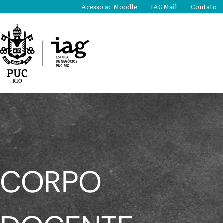
Ir
Acesso ao Moodle
IAGMail
Contato
para
o
conteúdo
CORPO