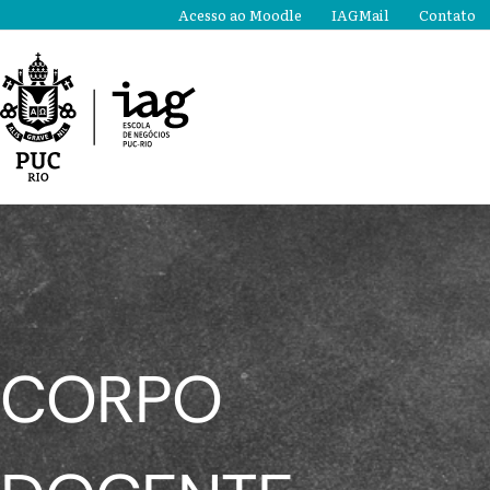
Ir
Acesso ao Moodle
IAGMail
Contato
para
o
conteúdo
CORPO