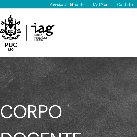
Ir
Acesso ao Moodle
IAGMail
Contato
para
o
conteúdo
CORPO