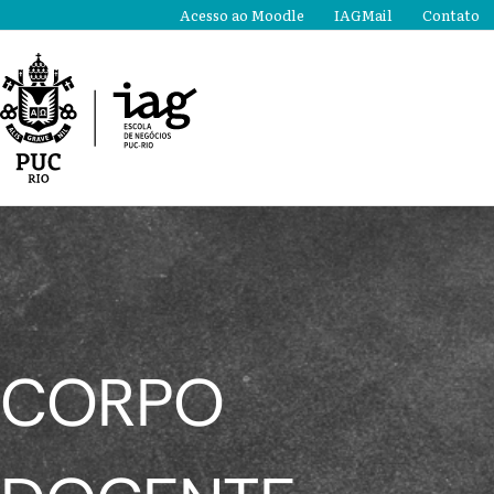
Ir
Acesso ao Moodle
IAGMail
Contato
para
o
conteúdo
CORPO