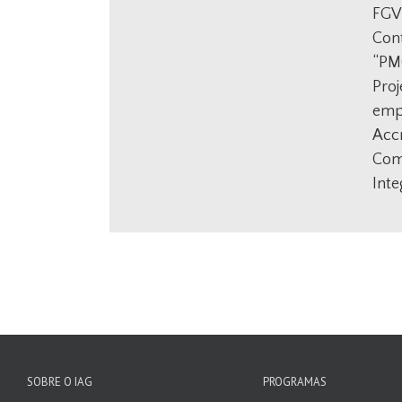
FGV
Cont
“PMO
Proj
emp
Accr
Comu
Inte
SOBRE O IAG
PROGRAMAS