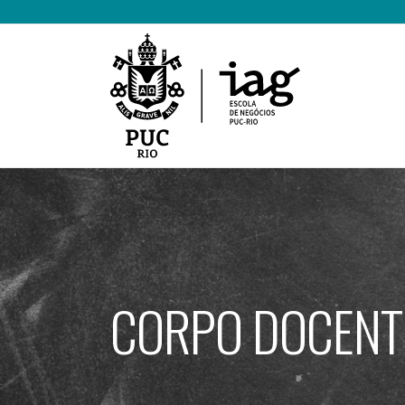
Ir
para
o
conteúdo
CORPO DOCENT