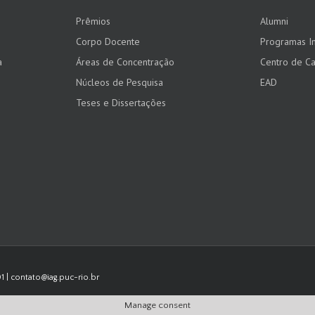
Prêmios
Alumni
Corpo Docente
Programas In
a
Áreas de Concentração
Centro de Ca
Núcleos de Pesquisa
EAD
Teses e Dissertações
01 | contato@iag.puc-rio.br
Manage consent