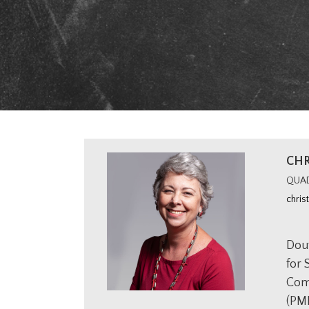
CHR
QUA
chris
Dou
for 
Com
(PMI