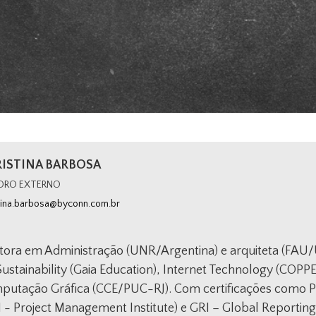
ISTINA BARBOSA
DRO EXTERNO
tina.barbosa@byconn.com.br
tora em Administração (UNR/Argentina) e arquiteta (FAU/
Sustainability (Gaia Education), Internet Technology (COPP
putação Gráfica (CCE/PUC-RJ). Com certificações como P
 - Project Management Institute) e GRI – Global Reporting 