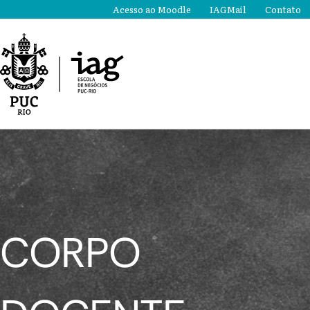
Ir
Acesso ao Moodle
IAGMail
Contato
para
o
conteúdo
CORPO