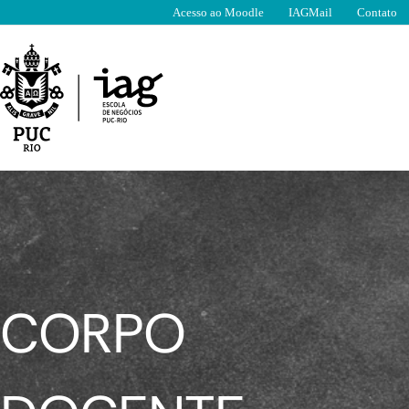
Ir
Acesso ao Moodle
IAGMail
Contato
para
o
conteúdo
CORPO