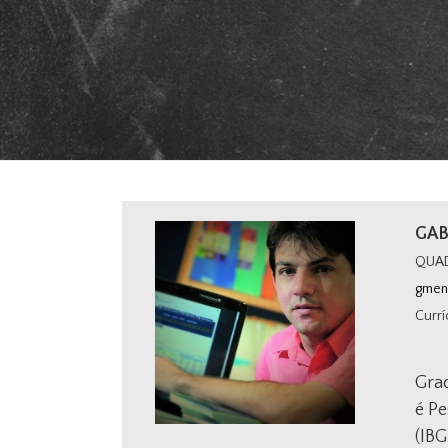
GAB
QUA
gmen
Currí
Grad
é Pe
(IB