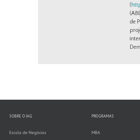
(
htt
(ABE
de P
proj
inte
Demo
SOBRE O IAG
PROGRAMAS
Escola de Negócios
MBA