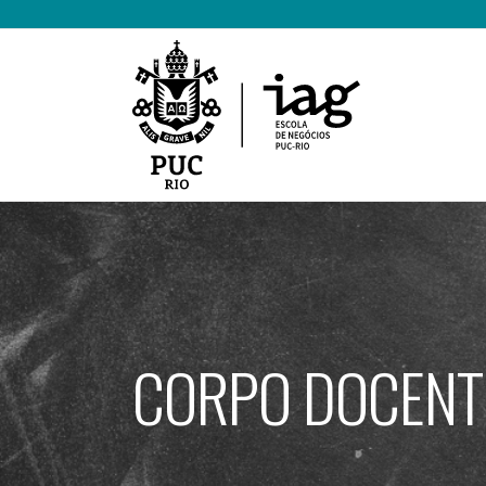
Ir
para
o
conteúdo
CORPO DOCENT