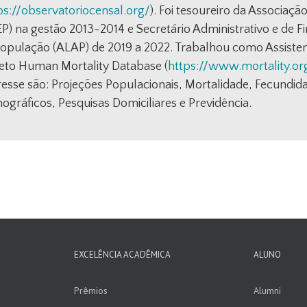
ps://observatoriocensal.org/
). Foi tesoureiro da Associaçã
P) na gestão 2013-2014 e Secretário Administrativo e de 
opulação (ALAP) de 2019 a 2022. Trabalhou como Assistent
eto Human Mortality Database (
https://www.mortality.or
resse são: Projeções Populacionais, Mortalidade, Fecund
gráficos, Pesquisas Domiciliares e Previdência.
EXCELÊNCIA ACADÊMICA
ALUNO
Prêmios
Alumni