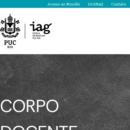
Ir
Acesso ao Moodle
IAGMail
Contato
para
o
conteúdo
CORPO