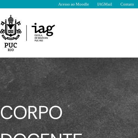
Ir
Acesso ao Moodle
IAGMail
Contato
para
o
conteúdo
CORPO