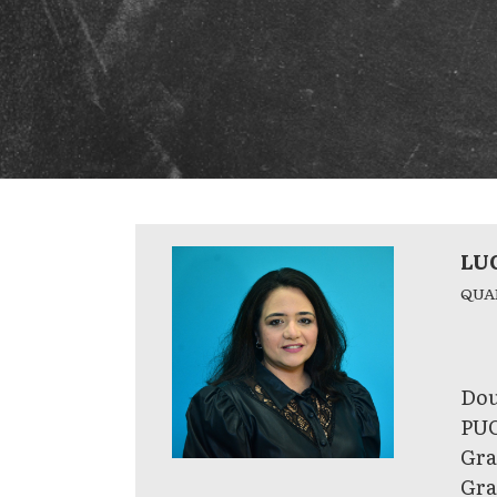
LU
QUA
Dou
PUC
Gra
Gra