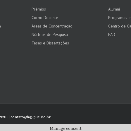
Prêmios
Alumni
Corpo Docente
Programas In
a
Áreas de Concentração
Centro de Ca
Núcleos de Pesquisa
EAD
Teses e Dissertações
8 9201 | contato@iag.puc-rio.br
Manage consent