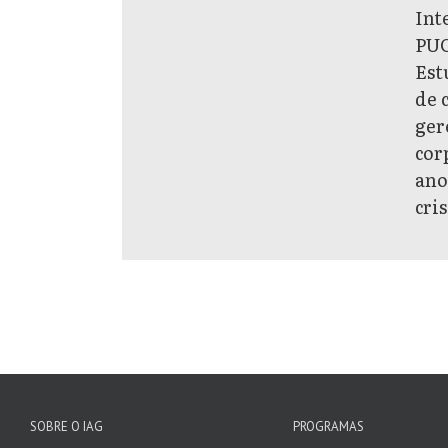
Int
PUC
Est
de 
ger
cor
ano
cri
SOBRE O IAG
PROGRAMAS