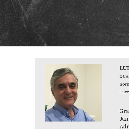
LU
QUA
horm
Curr
Gra
Jan
Adm