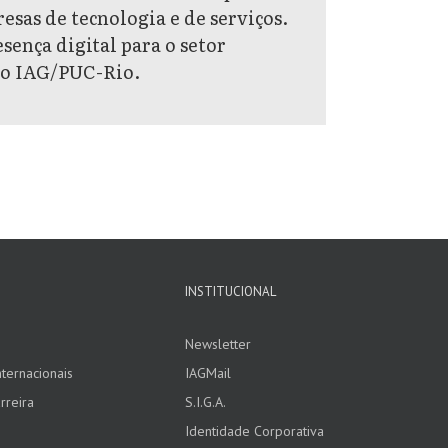
esas de tecnologia e de serviços.
sença digital para o setor
 do IAG/PUC-Rio.
INSTITUCIONAL
Newsletter
ternacionais
IAGMail
rreira
S.I.G.A.
Identidade Corporativa