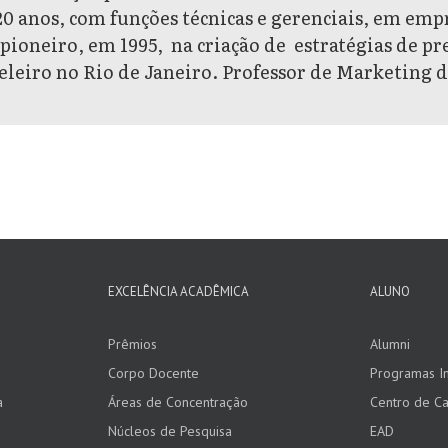
20 anos, com funções técnicas e gerenciais, em empr
 pioneiro, em 1995, na criação de estratégias de pre
eleiro no Rio de Janeiro. Professor de Marketing
EXCELÊNCIA ACADÊMICA
ALUNO
Prêmios
Alumni
Corpo Docente
Programas In
a
Áreas de Concentração
Centro de Ca
Núcleos de Pesquisa
EAD