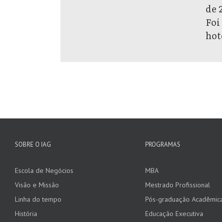
de 
Foi
hot
SOBRE O IAG
PROGRAMAS
Escola de Negócios
MBA
Visão e Missão
Mestrado Profissional
Linha do tempo
Pós-graduação Acadêmic
História
Educação Executiva