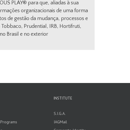
OUS PLAY®️ para que, aliadas à sua
ormações organizacionais de uma forma
etos de gestão da mudança, processos e
Tobbaco, Prudential, IRB, Hortifruti,
o Brasil e no exterior
INSTITUTE
S.I.G.A.
l Programs
IAGMail