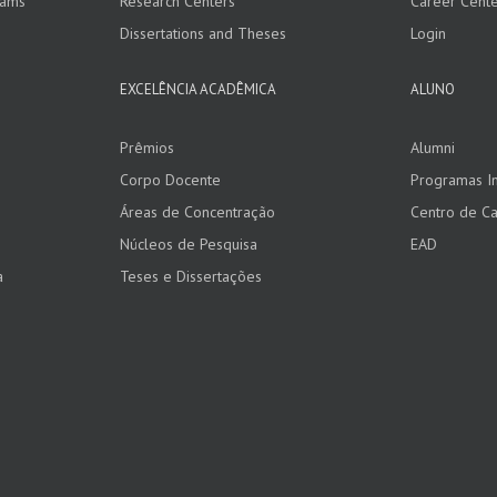
rams
Research Centers
Career Cent
Dissertations and Theses
Login
EXCELÊNCIA ACADÊMICA
ALUNO
Prêmios
Alumni
Corpo Docente
Programas In
Áreas de Concentração
Centro de Ca
Núcleos de Pesquisa
EAD
a
Teses e Dissertações