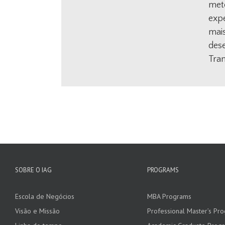
meto
exp
mais
dese
Tran
SOBRE O IAG
PROGRAMS
Escola de Negócios
MBA Programs
Visão e Missão
Professional Master’s Pr