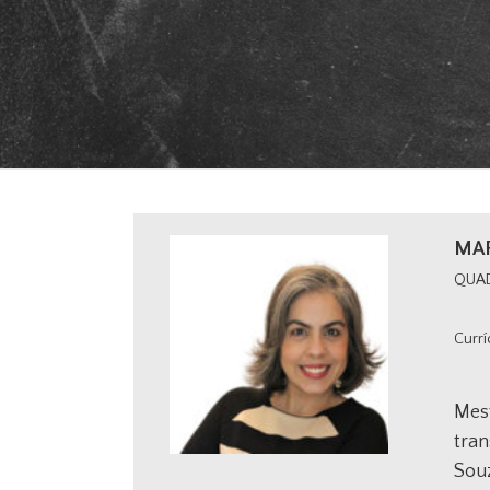
MAR
QUA
Currí
Mes
tran
Souz