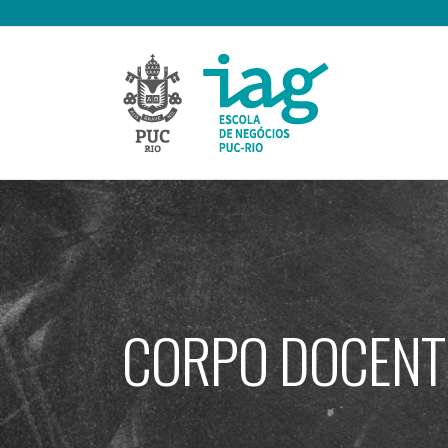
Ir
para
o
conteúdo
CORPO DOCENT