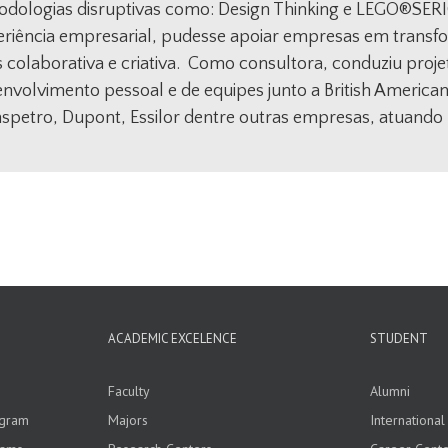
dologias disruptivas como: Design Thinking e LEGO®️SERI
eriência empresarial, pudesse apoiar empresas em transf
 colaborativa e criativa. Como consultora, conduziu proj
nvolvimento pessoal e de equipes junto a British American 
spetro, Dupont, Essilor dentre outras empresas, atuando n
ACADEMIC EXCELENCE
STUDENT
Faculty
Alumni
ogram
Majors
Internationa