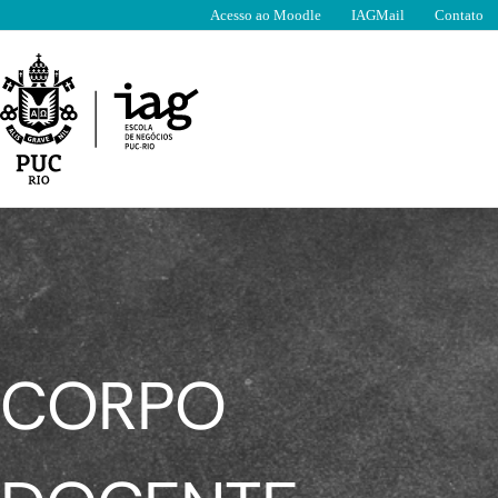
Ir
Acesso ao Moodle
IAGMail
Contato
para
o
conteúdo
CORPO