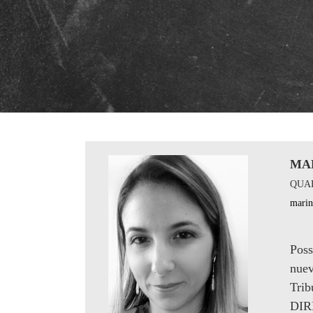
MA
QUA
mari
Poss
nuev
Tri
DIR