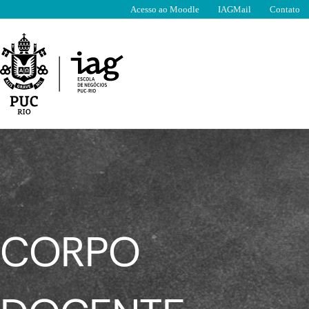
Ir
Acesso ao Moodle
IAGMail
Contato
para
o
conteúdo
CORPO