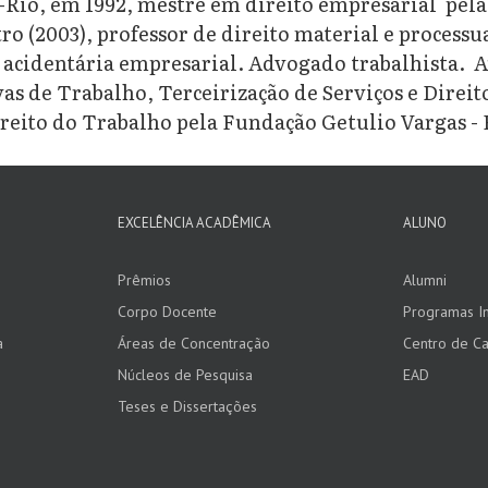
Rio, em 1992, mestre em direito empresarial pel
ro (2003), professor de direito material e processu
l acidentária empresarial. Advogado trabalhista. A
as de Trabalho, Terceirização de Serviços e Direito
ireito do Trabalho pela Fundação Getulio Vargas - 
EXCELÊNCIA ACADÊMICA
ALUNO
Prêmios
Alumni
Corpo Docente
Programas In
a
Áreas de Concentração
Centro de Ca
Núcleos de Pesquisa
EAD
Teses e Dissertações