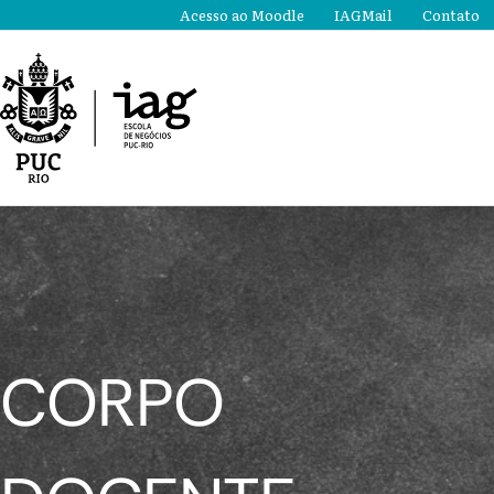
Ir
Acesso ao Moodle
IAGMail
Contato
para
o
conteúdo
CORPO