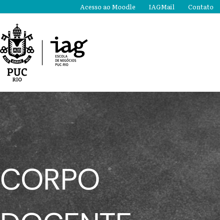
Ir
Acesso ao Moodle
IAGMail
Contato
para
o
conteúdo
CORPO