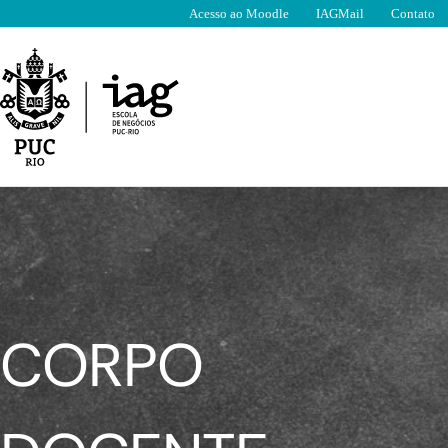
Ir
Acesso ao Moodle
IAGMail
Contato
para
o
conteúdo
CORPO