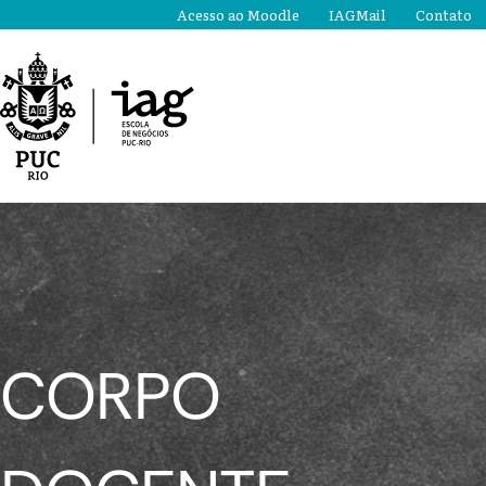
Ir
Acesso ao Moodle
IAGMail
Contato
para
o
conteúdo
CORPO