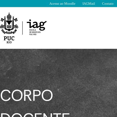
Ir
Acesso ao Moodle
IAGMail
Contato
para
o
conteúdo
CORPO