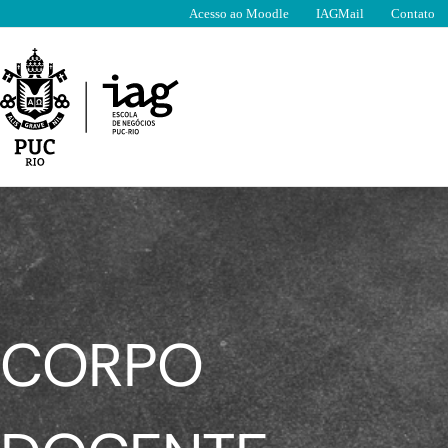
Ir
Acesso ao Moodle
IAGMail
Contato
para
o
conteúdo
CORPO