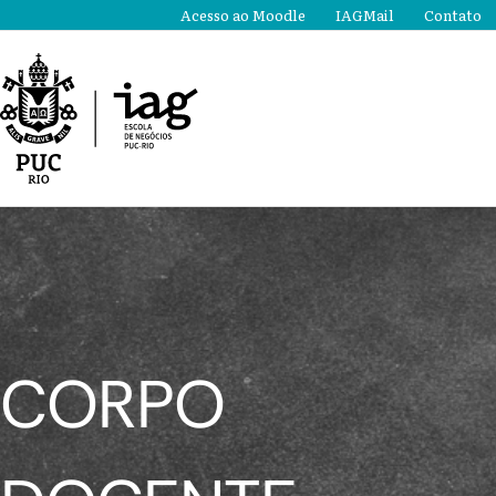
Ir
Acesso ao Moodle
IAGMail
Contato
para
o
conteúdo
CORPO