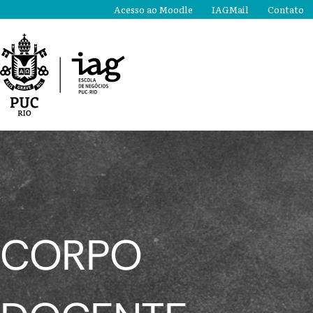
Ir
Acesso ao Moodle
IAGMail
Contato
para
o
conteúdo
CORPO