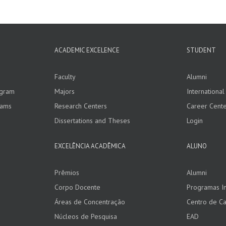
ACADEMIC EXCELENCE
STUDENT
Faculty
Alumni
ogram
Majors
Internationa
rams
Research Centers
Career Cent
Dissertations and Theses
Login
EXCELÊNCIA ACADÊMICA
ALUNO
Prêmios
Alumni
Corpo Docente
Programas In
Áreas de Concentração
Centro de Ca
Núcleos de Pesquisa
EAD