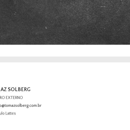
AZ SOLBERG
RO EXTERNO
to@tomazsolberg.com.br
ulo Lattes