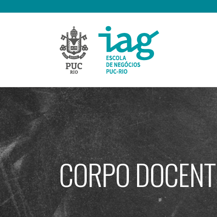
Ir
para
o
conteúdo
CORPO DOCENT