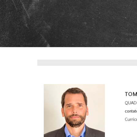
TOM
QUAD
conta
Curríc