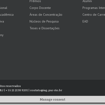
Prêmios
Alumni
ional
Corpo Docente
Programas Inter
Acadêmica
Áreas de Concentração
Centro de Carre
iva
Núcleos de Pesquisa
EAD
Teses e Dissertações
any
eitos reservados
RJ | + 55 21 2138 9201 | contato@iag.puc-rio.br
Manage consent